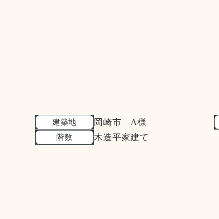
岡崎市 A様
建築地
木造平家建て
階数