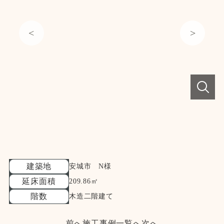
建築地
安城市 N様
延床面積
209.86㎡
階数
木造二階建て
前へ
施工事例一覧へ
次へ