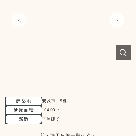
建築地
安城市 S様
延床面積
104.00㎡
階数
平屋建て
前へ
施工事例一覧へ
次へ