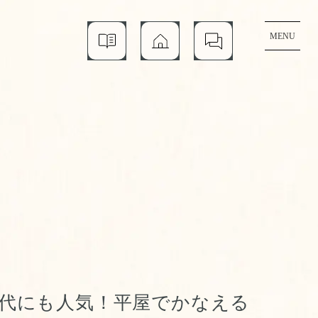
MENU
資
モ
個
料
デ
別
請
ル
相
求
ハ
談
ウ
ス
代にも人気！平屋でかなえる