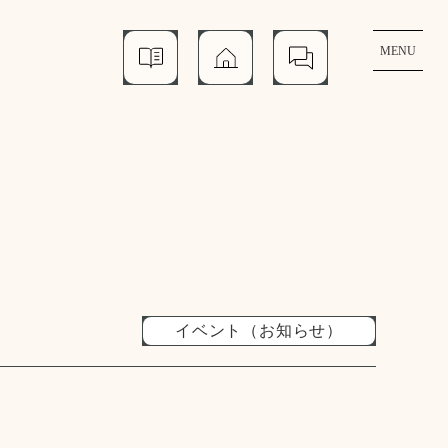
MENU
資
モ
個
料
デ
別
請
ル
相
求
ハ
談
ウ
ス
イベント（お知らせ）