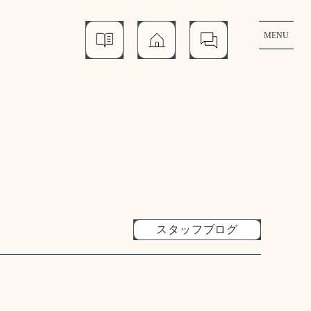
MENU
資
モ
個
料
デ
別
請
ル
相
求
ハ
談
ウ
ス
スタッフブログ