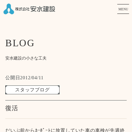
MENU
BLOG
安水建設の小さな工夫
公開日
2012/04/11
スタッフブログ
復活
だいぶ前からｶｰﾎﾟｰﾄに放置していた車の車検が先週終